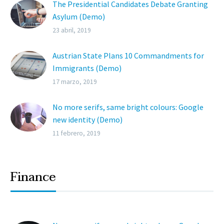
The Presidential Candidates Debate Granting
Asylum (Demo)
Lorem ipsum dolor sit ametcon sectetur
23 abril, 2019
adipisicing elit, sed doiusmod tempor incidi
labore et dolore.
Austrian State Plans 10 Commandments for
Immigrants (Demo)
Lorem ipsum dolor sit ametcon sectetur
17 marzo, 2019
adipisicing elit, sed doiusmod tempor incidi
labore et dolore.
No more serifs, same bright colours: Google
new identity (Demo)
Lorem ipsum dolor sit ametcon sectetur
11 febrero, 2019
adipisicing elit, sed doiusmod tempor incidi
labore et dolore.
Finance