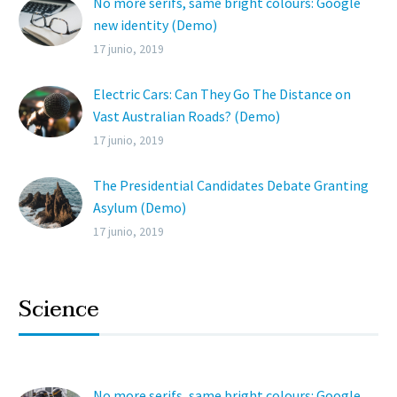
No more serifs, same bright colours: Google
new identity (Demo)
Lorem ipsum dolor sit ametcon sectetur
17 junio, 2019
adipisicing elit, sed doiusmod tempor incidi
labore et dolore.
Electric Cars: Can They Go The Distance on
Vast Australian Roads? (Demo)
Lorem ipsum dolor sit ametcon sectetur
17 junio, 2019
adipisicing elit, sed doiusmod tempor incidi
labore et dolore.
The Presidential Candidates Debate Granting
Asylum (Demo)
Lorem ipsum dolor sit ametcon sectetur
17 junio, 2019
adipisicing elit, sed doiusmod tempor incidi
labore et dolore.
Science
No more serifs, same bright colours: Google