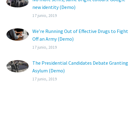
new identity (Demo)
Lorem ipsum dolor sit ametcon sectetur
17 junio, 2019
adipisicing elit, sed doiusmod tempor incidi
labore et dolore.
We’re Running Out of Effective Drugs to Fight
Off an Army (Demo)
Lorem ipsum dolor sit ametcon sectetur
17 junio, 2019
adipisicing elit, sed doiusmod tempor incidi
labore et dolore.
The Presidential Candidates Debate Granting
Asylum (Demo)
Lorem ipsum dolor sit amet, elit sed do
17 junio, 2019
eiusmod tempor incididunt ut labore enim ad
minim veniam.