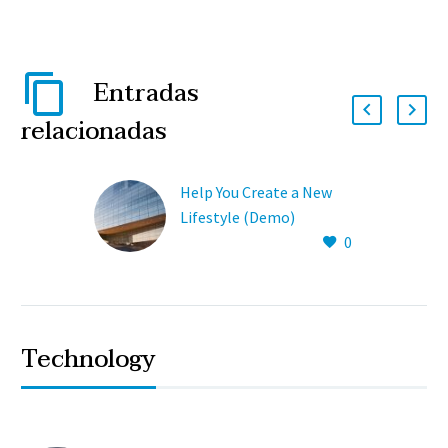
Entradas
relacionadas
Help You Create a New
Lifestyle (Demo)
0
Lorem Ipsum. Proin
gravida nibh vel velit
auctor aliquet. Aenean
sollicitudin lorem quis.
Technology