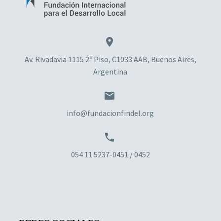


Av. Rivadavia 1115 2º Piso, C1033 AAB, Buenos Aires,
Argentina


info@fundacionfindel.org


054 11 5237-0451 / 0452