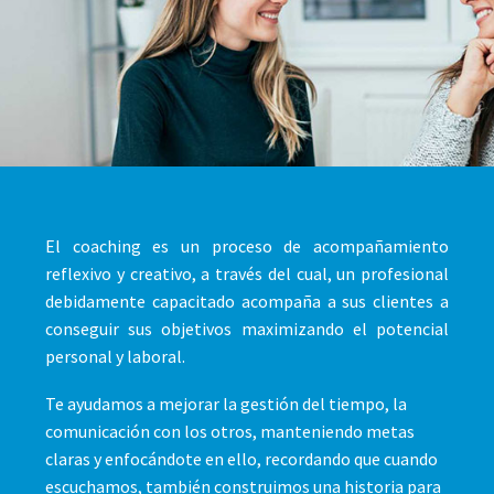
El coaching es un proceso de acompañamiento
reflexivo y creativo, a través del cual, un profesional
debidamente capacitado acompaña a sus clientes a
conseguir sus objetivos maximizando el potencial
personal y laboral.
Te ayudamos a mejorar la gestión del tiempo, la
comunicación con los otros, manteniendo metas
claras y enfocándote en ello, recordando que cuando
escuchamos, también construimos una historia para