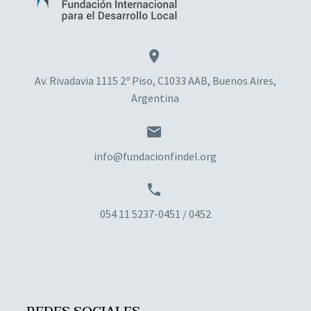


Av. Rivadavia 1115 2º Piso, C1033 AAB, Buenos Aires,
Argentina


info@fundacionfindel.org


054 11 5237-0451 / 0452