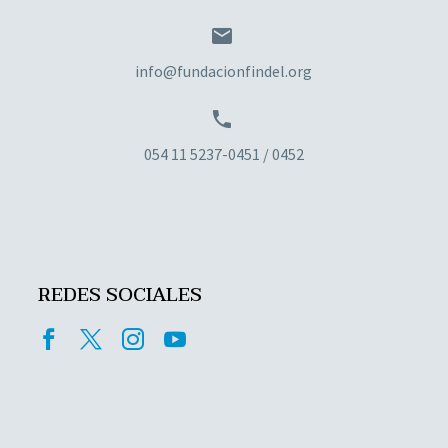


info@fundacionfindel.org


054 11 5237-0451 / 0452
REDES SOCIALES