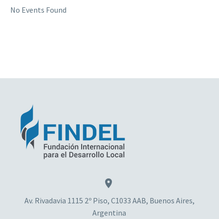
No Events Found


Av. Rivadavia 1115 2º Piso, C1033 AAB, Buenos Aires,
Argentina