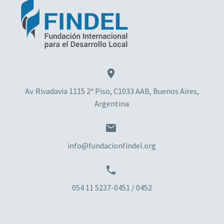


Av. Rivadavia 1115 2º Piso, C1033 AAB, Buenos Aires,
Argentina


info@fundacionfindel.org


054 11 5237-0451 / 0452