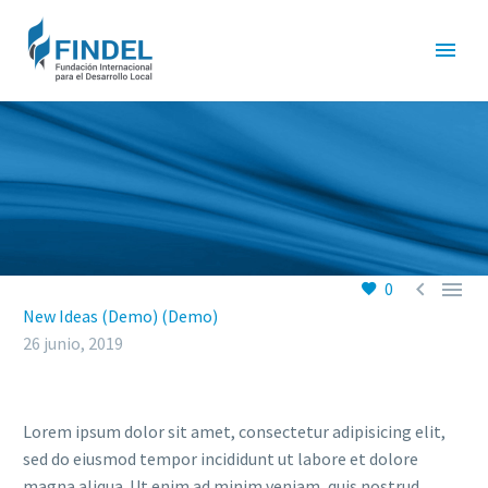


0
New Ideas (Demo) (Demo)
26 junio, 2019
Lorem ipsum dolor sit amet, consectetur adipisicing elit,
sed do eiusmod tempor incididunt ut labore et dolore
magna aliqua. Ut enim ad minim veniam, quis nostrud