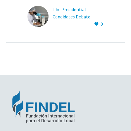
The Presidential
Candidates Debate
0
Granting Asylum (Demo)
Lorem ipsum dolor sit
ametcon sectetur
adipisicing elit, sed
doiusmod tempor incidi
labore et dolore. agna
aliqua. Ut enim ad mini
veniam, quis nostrud
amet exercitation
ullamco laboris nisi ut
aliquip ex ea commodo
consequat.