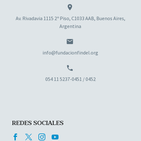


Av. Rivadavia 1115 2º Piso, C1033 AAB, Buenos Aires,
Argentina


info@fundacionfindel.org


054 11 5237-0451 / 0452
REDES SOCIALES