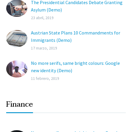
The Presidential Candidates Debate Granting
Asylum (Demo)
Lorem ipsum dolor sit ametcon sectetur
23 abril, 2019
adipisicing elit, sed doiusmod tempor incidi
labore et dolore.
Austrian State Plans 10 Commandments for
Immigrants (Demo)
Lorem ipsum dolor sit ametcon sectetur
17 marzo, 2019
adipisicing elit, sed doiusmod tempor incidi
labore et dolore.
No more serifs, same bright colours: Google
new identity (Demo)
Lorem ipsum dolor sit ametcon sectetur
11 febrero, 2019
adipisicing elit, sed doiusmod tempor incidi
labore et dolore.
Finance