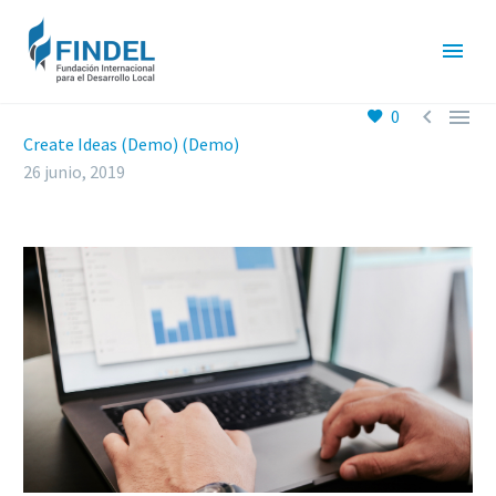


0
Create Ideas (Demo) (Demo)
26 junio, 2019