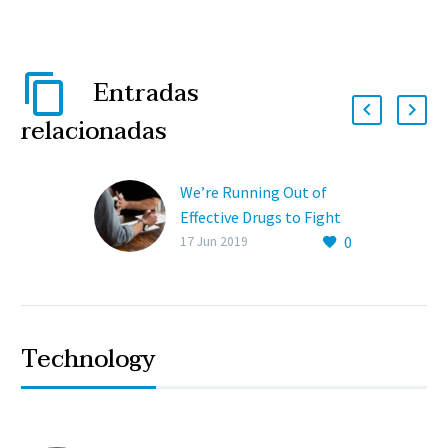
Entradas
relacionadas
We’re Running Out of
Effective Drugs to Fight
0
Off an Army (Demo)
17 Jun 2019
Lorem ipsum dolor sit
ametcon sectetur
adipisicing elit, sed
doiusmod tempor incidi
Technology
labore et dolore.