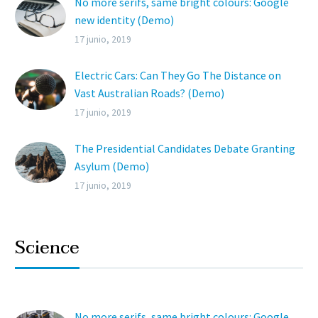
No more serifs, same bright colours: Google
new identity (Demo)
Lorem ipsum dolor sit ametcon sectetur
17 junio, 2019
adipisicing elit, sed doiusmod tempor incidi
labore et dolore.
Electric Cars: Can They Go The Distance on
Vast Australian Roads? (Demo)
Lorem ipsum dolor sit ametcon sectetur
17 junio, 2019
adipisicing elit, sed doiusmod tempor incidi
labore et dolore.
The Presidential Candidates Debate Granting
Asylum (Demo)
Lorem ipsum dolor sit ametcon sectetur
17 junio, 2019
adipisicing elit, sed doiusmod tempor incidi
labore et dolore.
Science
No more serifs, same bright colours: Google