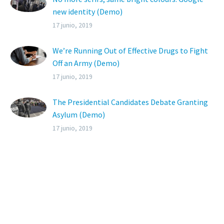
new identity (Demo)
Lorem ipsum dolor sit ametcon sectetur
17 junio, 2019
adipisicing elit, sed doiusmod tempor incidi
labore et dolore.
We’re Running Out of Effective Drugs to Fight
Off an Army (Demo)
Lorem ipsum dolor sit ametcon sectetur
17 junio, 2019
adipisicing elit, sed doiusmod tempor incidi
labore et dolore.
The Presidential Candidates Debate Granting
Asylum (Demo)
Lorem ipsum dolor sit amet, elit sed do
17 junio, 2019
eiusmod tempor incididunt ut labore enim ad
minim veniam.