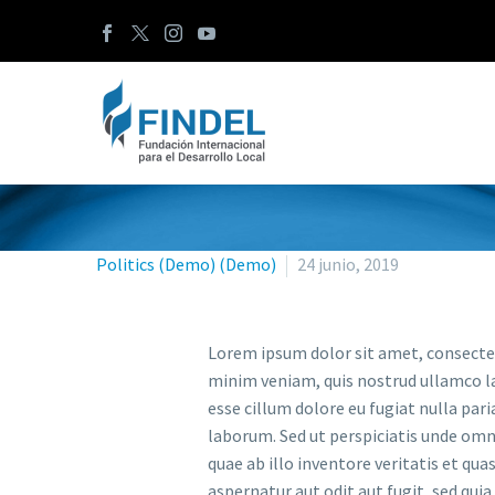
Politics (Demo) (Demo)
24 junio, 2019
Lorem ipsum dolor sit amet, consectet
minim veniam, quis nostrud ullamco lab
esse cillum dolore eu fugiat nulla pari
laborum. Sed ut perspiciatis unde om
quae ab illo inventore veritatis et qu
aspernatur aut odit aut fugit, sed qui