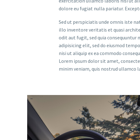
exercitation ullamco laboris nisi ut a
dolore eu fugiat nulla pariatur. Except
Sed ut perspiciatis unde omnis iste 
illo inventore veritatis et quasi arch
odit aut fugit, sed quia consequuntur
adipisicing elit, sed do eiusmod temp
nisi ut aliquip ex ea commodo consequat
Lorem ipsum dolor sit amet, consectet
minim veniam, quis nostrud ullamco la