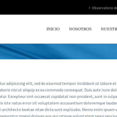
Observatorio d
INICIO
NOSOTROS
NUESTR
ur adipisicing elit, sed do eiusmod tempor incididunt ut labore e
oris nisi ut aliquip ex ea commodo consequat. Duis aute irure dolo
atur. Excepteur sint occaecat cupidatat non proident, sunt in culpa 
nis iste natus error sit voluptatem accusantium doloremque laud
asi architecto beatae vitae dicta sunt explicabo. Nemo enim ipsam
a sequuntur magni dolores eos qui ratione voluptatem sequi nesciu