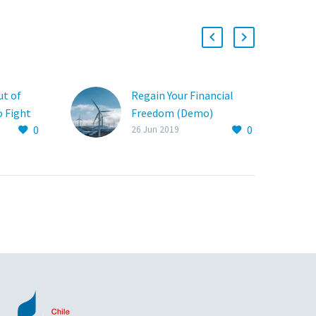
ut of
Regain Your Financial
o Fight
Freedom (Demo)
0
0
mo)
Lorem Ipsum. Proin
26 Jun 2019
r sit
gravida nibh vel velit
r
auctor aliquet. Aenean
sed
sollicitudin lorem quis.
 incidi