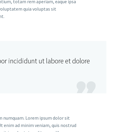
antium, totam rem aperiam, eaque ipsa
 voluptatem quia voluptas sit
nt.
r incididunt ut labore et dolore

 non numquam. Lorem ipsum dolor sit
 Ut enim ad minim veniam, quis nostrud