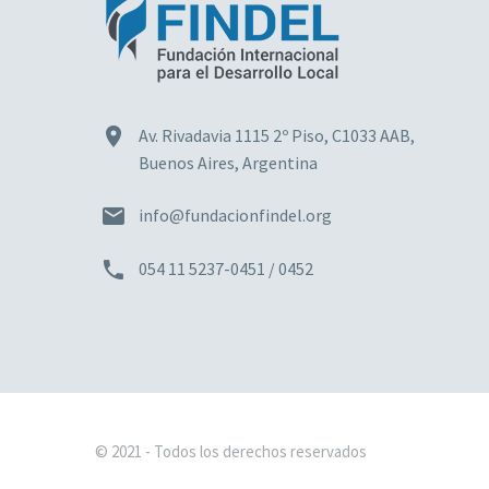


Av. Rivadavia 1115 2º Piso, C1033 AAB,
Buenos Aires, Argentina


info@fundacionfindel.org


054 11 5237-0451 / 0452
© 2021 - Todos los derechos reservados