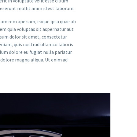
rit in voluptate velit esse cillum
 deserunt mollit anim id est laborum.
otam rem aperiam, eaque ipsa quae ab
tem quia voluptas sit aspernatur aut
psum dolor sit amet, consectetur
eniam, quis nostrud ullamco laboris
lum dolore eu fugiat nulla pariatur.
t dolore magna aliqua. Ut enim ad