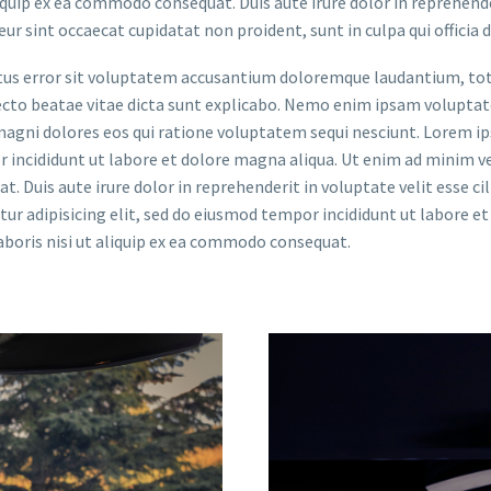
liquip ex ea commodo consequat. Duis aute irure dolor in reprehende
eur sint occaecat cupidatat non proident, sunt in culpa qui officia
natus error sit voluptatem accusantium doloremque laudantium, t
itecto beatae vitae dicta sunt explicabo. Nemo enim ipsam volupta
 magni dolores eos qui ratione voluptatem sequi nesciunt. Lorem i
or incididunt ut labore et dolore magna aliqua. Ut enim ad minim v
. Duis aute irure dolor in reprehenderit in voluptate velit esse cil
ur adipisicing elit, sed do eiusmod tempor incididunt ut labore e
boris nisi ut aliquip ex ea commodo consequat.