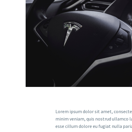
Lorem ipsum dolor sit amet, consectet
minim veniam, quis nostrud ullamco lab
esse cillum dolore eu fugiat nulla pari