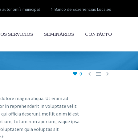
e autonomía municipal
Banco de Experiencias Locales
OS SERVICIOS
SEMINARIOS
CONTACTO



0
t dolore magna aliqua. Ut enim ad
r in reprehenderit in voluptate velit
qui officia deserunt mollit anim id est
antium, totam rem aperiam, eaque ipsa
 voluptatem quia voluptas sit
nt.