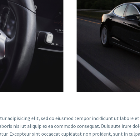
ur adipisicing elit, sed do eiusmod tempor incididunt ut labore e
oris nisi ut aliquip ex ea commodo consequat. Duis aute irure dolo
atur. Excepteur sint occaecat cupidatat non proident, sunt in culpa 